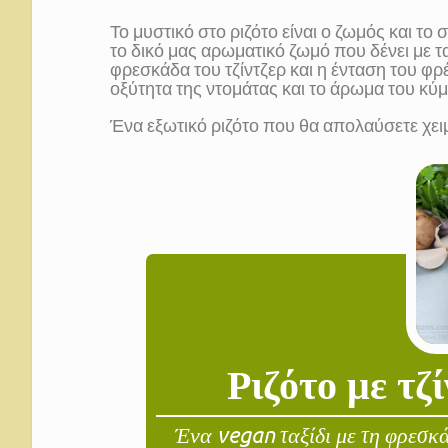
Το μυστικό στο ριζότο είναι ο ζωμός και το
το δικό μας αρωματικό ζωμό που δένει με 
φρεσκάδα του τζίντζερ και η ένταση του φ
οξύτητα της ντομάτας και το άρωμα του κύμ
Ένα εξωτικό ριζότο που θα απολαύσετε χει
Ριζότο με τζ
Ένα vegan ταξίδι με τη φρεσκά