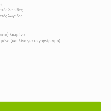
ες
πτές λωρίδες
πτές λωρίδες
οστά) λιωμένο
μένο (και λίγο για το γαρνίρισμα)