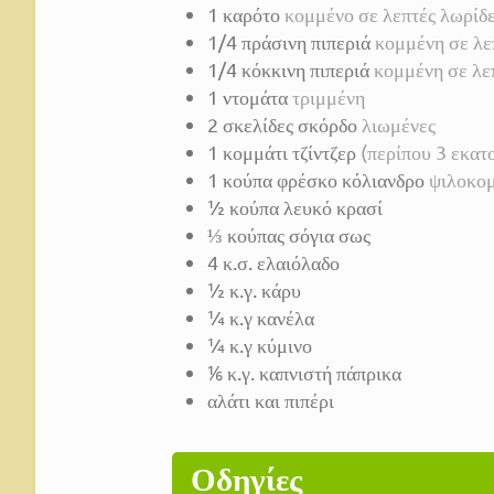
1
καρότο
κομμένο σε λεπτές λωρίδ
1/4
πράσινη πιπεριά
κομμένη σε λε
1/4
κόκκινη πιπεριά
κομμένη σε λε
1
ντομάτα
τριμμένη
2
σκελίδες σκόρδο
λιωμένες
1
κομμάτι τζίντζερ
(περίπου 3 εκατ
1
κούπα φρέσκο κόλιανδρο
ψιλοκομ
½
κούπα λευκό κρασί
⅓
κούπας σόγια σως
4
κ.σ.
ελαιόλαδο
½
κ.γ. κάρυ
¼
κ.γ κανέλα
¼
κ.γ κύμινο
⅙
κ.γ. καπνιστή πάπρικα
αλάτι και πιπέρι
Οδηγίες