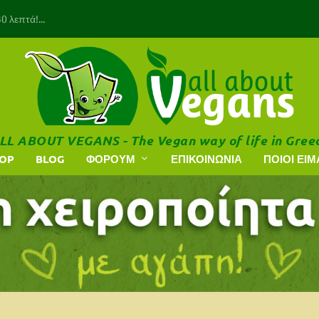
 λεπτά!...
LL ABOUT VEGANS - The Vegan way of life in Gree
HOP
BLOG
ΦΟΡΟΥΜ
ΕΠΙΚΟΙΝΩΝΙΑ
ΠΟΙΟΙ ΕΙΜ