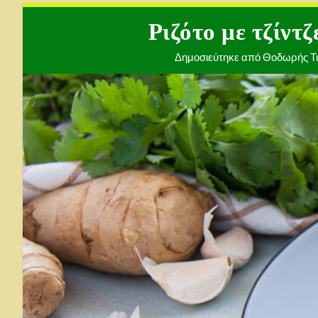
Ριζότο με τζίντ
Δημοσιεύτηκε από
Θοδωρής Τι