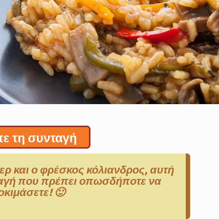
τε τη συνταγή
ζερ και ο φρέσκος κόλιανδρος, αυτή
νταγή που πρέπει οπωσδήποτε να
οκιμάσετε! 🙂