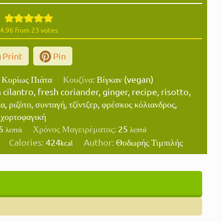
4.96
from
23
votes
Print
Pin
 Κυρίως Πιάτα
Κουζίνα:
Βίγκαν (vegan)
 cilantro, fresh coriander, ginger, recipe, risotto,
α, ριζότο, συνταγή, τζίντζερ, φρέσκος κόλιανδρος,
χορτοφαγική
λεπτά
λεπτά
5
Χρόνος Μαγειρέματος:
25
λεπτά
λεπτά
Calories:
424
Author:
Θοδωρής Τιμπιλής
kcal