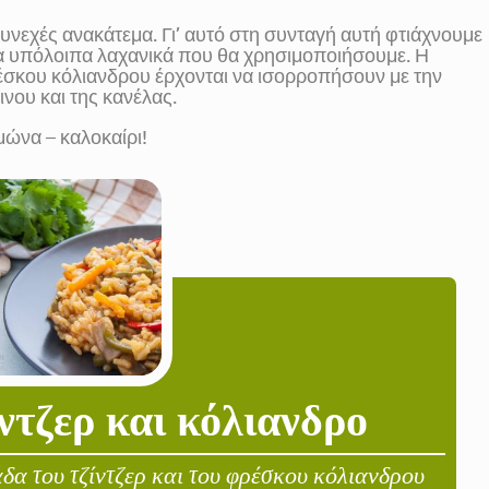
 συνεχές ανακάτεμα. Γι’ αυτό στη συνταγή αυτή φτιάχνουμε
τα υπόλοιπα λαχανικά που θα χρησιμοποιήσουμε. Η
ρέσκου κόλιανδρου έρχονται να ισορροπήσουν με την
ινου και της κανέλας.
μώνα – καλοκαίρι!
ίντζερ και κόλιανδρο
δα του τζίντζερ και του φρέσκου κόλιανδρου