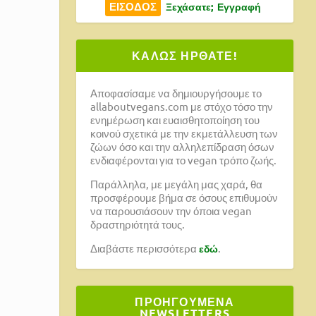
Ξεχάσατε;
Εγγραφή
ΚΑΛΩΣ ΗΡΘΑΤΕ!
Αποφασίσαμε να δημιουργήσουμε το
allaboutvegans.com με στόχο τόσο την
ενημέρωση και ευαισθητοποίηση του
κοινού σχετικά με την εκμετάλλευση των
ζώων όσο και την αλληλεπίδραση όσων
ενδιαφέρονται για το vegan τρόπο ζωής.
Παράλληλα, με μεγάλη μας χαρά, θα
προσφέρουμε βήμα σε όσους επιθυμούν
να παρουσιάσουν την όποια vegan
δραστηριότητά τους.
Διαβάστε περισσότερα
.
εδώ
ΠΡΟΗΓΟΥΜΕΝΑ
NEWSLETTERS