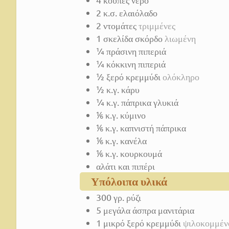
2
κ.σ.
ελαιόλαδο
2
ντομάτες
τριμμένες
1
σκελίδα σκόρδο
λιωμένη
¼
πράσινη πιπεριά
¼
κόκκινη πιπεριά
½
ξερό κρεμμύδι
ολόκληρο
½
κ.γ. κάρυ
¼
κ.γ. πάπρικα γλυκιά
⅙
κ.γ. κύμινο
⅙
κ.γ. καπνιστή πάπρικα
⅙
κ.γ. κανέλα
⅙
κ.γ. κουρκουμά
αλάτι και πιπέρι
Υπόλοιπα υλικά
300
γρ. ρύζι
5
μεγάλα άσπρα μανιτάρια
1
μικρό ξερό κρεμμύδι
ψιλοκομμέν