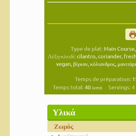
Type de plat:
Main Course,
Λέξη-κλειδί:
cilantro, coriander, fresh
vegan, βίγκαν, κόλιανδρος, μανιτάρι
Temps de préparation:
1
λεπτά
Temps total:
40
Servings:
4
λεπτά
Υλικά
Ζωμός
4
κούπες νερό