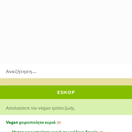
κατά
Θοδωρής Τιμπιλής
|
Δεκ 6, 2019
|
Appetizers
,
Food
,
Raw
,
Recipes
,
Spreads
|
4
|
Εντυπωσιακά γευστικό vegan τυρί! Ιδανικό για επάλειψη
και ντιπ. Αξίζει να το δοκιμάσετε!
ΔΙΑΒΆΣΤΕ ΠΕΡΙΣΣΌΤΕΡΑ
ESHOP
Απολαύσετε τον vegan τρόπο ζωής.
Vegan χειροποίητα κεριά
8
Vegan χειροποίητα κεριά σε γυάλινο δοχείο
2