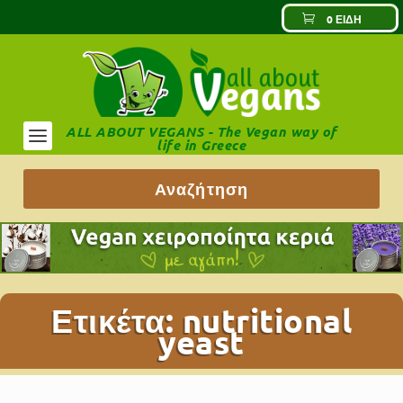
0 ΕΊΔΗ
ALL ABOUT VEGANS - The Vegan way of
life in Greece
Ετικέτα:
nutritional
yeast