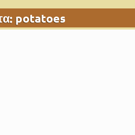
τα:
potatoes
 (νηστίσιμος και vegan)
άι 1, 2021
|
Appetizers
,
Recipes
,
Side Dish
|
2
|
ο σπιτικό πουρέ πατάτας ως συνοδευτικό των αγαπημένων σας
an ραγού
ppetizers
,
Main Dishes
,
Recipes
|
0
|