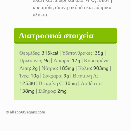
κρεμμύδι, σκόνη σκόρδο και πάπρικα
γλυκιά.
Διατροφικά στοιχεία
Θερμίδες:
315
|
Υδατάνθρακες:
35
|
kcal
g
Πρωτεϊνες:
9
|
Λιπαρά:
17
|
Κορεσμένα
g
g
Λίπη:
2
|
Νάτριο:
185
|
Κάλιο:
903
|
g
mg
mg
Ίνες:
10
|
Σάκχαρα:
9
|
Βιταμίνη Α:
g
g
1253
|
Βιταμίνη C:
30
|
Ασβέστιο:
IU
mg
138
|
Σίδηρος:
2
mg
mg
© allaboutvegans.com