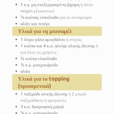
1
κ.γ.
μη επεξεργασμένη ζάχαρη
ή άλλο
vegan γλυκαντικό
¼
κούπας
ελαιόλαδο
για το σοτάρισμα
αλάτι και πιπέρι
Υλικά για τη μπεσαμέλ
1
λίτρο
γάλα αμυγδάλου
ή σόγιας
1
κούπα
και 4 κ.σ. αλεύρι ολικής άλεσης
ή
για όλες τις χρήσεις
½
κούπα
ελαιόλαδο
½
κ.γ.
μοσχοκάρυδο
αλάτι
Υλικά για το topping
(προαιρετικά)
1
παξιμάδι ολικής άλεσης
ή 2 μικρά
παξιμαδάκια ή φρυγανιές
3
κ.σ.
διατροφική μαγιά
¼
κ.γ.
μοσχοκάρυδο