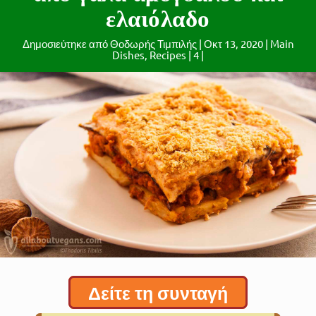
ελαιόλαδο
Δημοσιεύτηκε από
Θοδωρής Τιμπιλής
|
Οκτ 13, 2020
|
Main
Dishes
,
Recipes
|
4
|
Δείτε τη συνταγή