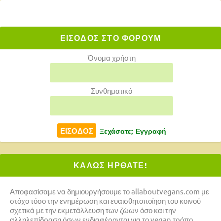
ΕΙΣΟΔΟΣ ΣΤΟ ΦΟΡΟΥΜ
Όνομα χρήστη
Συνθηματικό
Ξεχάσατε;
Εγγραφή
ΚΑΛΩΣ ΗΡΘΑΤΕ!
Αποφασίσαμε να δημιουργήσουμε το allaboutvegans.com με
στόχο τόσο την ενημέρωση και ευαισθητοποίηση του κοινού
σχετικά με την εκμετάλλευση των ζώων όσο και την
αλληλεπίδραση όσων ενδιαφέρονται για το vegan τρόπο