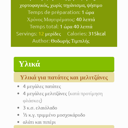
χορτοφαγικός, χωρίς τηγάνισμα, ψήσιμο
ώρα
Temps de préparation:
1
ώρα
λεπτά
Χρόνος Μαγειρέματος:
40
λεπτά
ώρα
λεπτά
Temps total:
1
ώρα
40
λεπτά
Servings:
12
μερίδες
Calories:
315
kcal
Author:
Θοδωρής Τιμπιλής
Υλικά
Υλικά για πατάτες και μελιτζάνες
4
μεγάλες πατάτες
4
μεγάλες μελιτζάνες
(κατά προτίμηση
φλάσκες)
3
κ.σ.
ελαιόλαδο
½
κ.γ.
τριμμένο μοσχοκάρυδο
αλάτι και πιπέρι