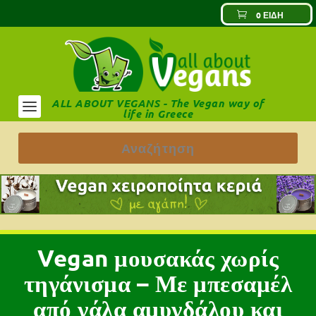
0 ΕΊΔΗ
ALL ABOUT VEGANS - The Vegan way of
life in Greece
Vegan μουσακάς χωρίς
τηγάνισμα – Με μπεσαμέλ
από γάλα αμυγδάλου και