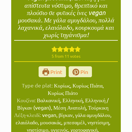
απίστευτα νόστιμο, θρεπτικό και
πλούσιο σε φυτικές ίνες vegan
μουσακά. Με γάλα αμυγδάλου, πολλά
λαχανικά, ελαιόλαδο, κουρκουμά και
χωρίς τηγάνισμα!
5
from
11
votes
Print
Pin
Type de plat:
Κυρίως, Κυρίως Πιάτα,
Κυρίως Πιάτο
Κουζίνα:
Βαλκανική, Ελληνική, Ελληνική /
Βίγκαν (vegan), Μέση Ανατολή, Τούρκικη
Λέξη-κλειδί:
vegan, βίγκαν, γάλα αμυγδάλου,
ελαιόλαδο, μουσακάς, μπεσαμέλ, νηστίσιμη,
νηστίσιμο, υγιεινός, χορτοφαγική,