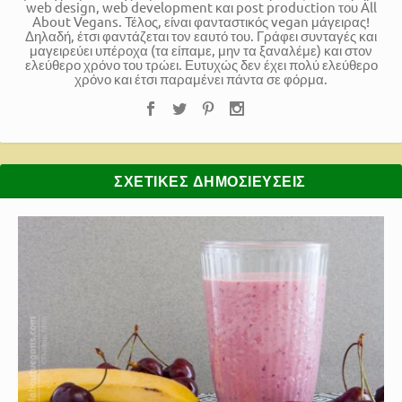
web design, web development και post production του All
About Vegans. Τέλος, είναι φανταστικός vegan μάγειρας!
Δηλαδή, έτσι φαντάζεται τον εαυτό του. Γράφει συνταγές και
μαγειρεύει υπέροχα (τα είπαμε, μην τα ξαναλέμε) και στον
ελεύθερο χρόνο του τρώει. Ευτυχώς δεν έχει πολύ ελεύθερο
χρόνο και έτσι παραμένει πάντα σε φόρμα.
ΣΧΕΤΙΚΈΣ ΔΗΜΟΣΙΕΎΣΕΙΣ