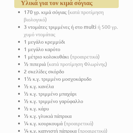
Υλικά για τον κιμά σόγιας
170
γρ.
κιμά σόγιας
(κατά προτίμηση
βιολογικό)
3
ντομάτες τριμμένες ή στο multi
ή 500 γρ.
χυμό ντομάτας
1
μεγάλο κρεμμύδι
1
μεγάλο καρότο
1
μέτριο κολοκυθάκι
(προαιρετικά)
½
πιπεριά
(κατά προτίμηση Φλωρίνης)
2
σκελίδες
σκόρδο
1½
κ.γ.
τριμμένο μοσχοκάρυδο
½
κ.γ.
κανέλα
½
κ.γ.
τριμμένο μπαχάρι
½
κ.γ.
τριμμένο γαρύφαλλο
½
κ.γ.
κάρυ
½
κ.γ.
γλυκιά πάπρικα
¼
κ.γ.
κουρκουμά
(προαιρετικά)
¼
κ.γ.
καπνιστή πάπρικα
(προαιρετικά)