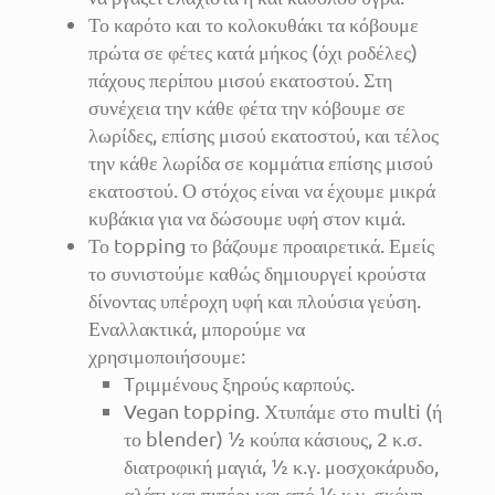
Το καρότο και το κολοκυθάκι τα κόβουμε
πρώτα σε φέτες κατά μήκος (όχι ροδέλες)
πάχους περίπου μισού εκατοστού. Στη
συνέχεια την κάθε φέτα την κόβουμε σε
λωρίδες, επίσης μισού εκατοστού, και τέλος
την κάθε λωρίδα σε κομμάτια επίσης μισού
εκατοστού. Ο στόχος είναι να έχουμε μικρά
κυβάκια για να δώσουμε υφή στον κιμά.
Το topping το βάζουμε προαιρετικά. Εμείς
το συνιστούμε καθώς δημιουργεί κρούστα
δίνοντας υπέροχη υφή και πλούσια γεύση.
Εναλλακτικά, μπορούμε να
χρησιμοποιήσουμε:
Tριμμένους ξηρούς καρπούς.
Vegan topping. Χτυπάμε στο multi (ή
το blender) ½ κούπα κάσιους, 2 κ.σ.
διατροφική μαγιά, ½ κ.γ. μοσχοκάρυδο,
αλάτι και πιπέρι και από ¼ κ.γ. σκόνη