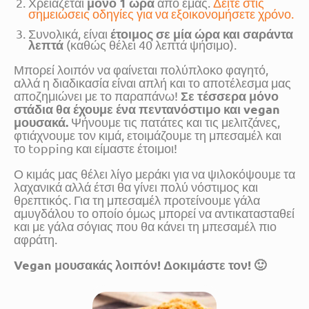
μόνο 1 ώρα
Χρειάζεται
από εμάς.
Δείτε στις
σημειώσεις οδηγίες για να εξοικονομήσετε χρόνο.
έτοιμος σε μία ώρα και σαράντα
Συνολικά, είναι
λεπτά
(καθώς θέλει 40 λεπτά ψήσιμο).
Μπορεί λοιπόν να φαίνεται πολύπλοκο φαγητό,
αλλά η διαδικασία είναι απλή και το αποτέλεσμα μας
Σε τέσσερα μόνο
αποζημιώνει με το παραπάνω!
στάδια θα έχουμε ένα πεντανόστιμο και vegan
μουσακά.
Ψήνουμε τις πατάτες και τις μελιτζάνες,
φτιάχνουμε τον κιμά, ετοιμάζουμε τη μπεσαμέλ και
το topping και είμαστε έτοιμοι!
Ο κιμάς μας θέλει λίγο μεράκι για να ψιλοκόψουμε τα
λαχανικά αλλά έτσι θα γίνει πολύ νόστιμος και
θρεπτικός. Για τη μπεσαμέλ προτείνουμε γάλα
αμυγδάλου το οποίο όμως μπορεί να αντικατασταθεί
και με γάλα σόγιας που θα κάνει τη μπεσαμέλ πιο
αφράτη.
Vegan μουσακάς λοιπόν! Δοκιμάστε τον! 🙂