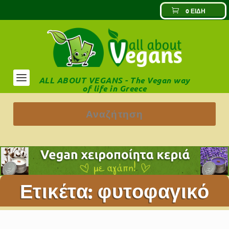
0 ΕΊΔΗ
ALL ABOUT VEGANS - The Vegan way
of life in Greece
Ετικέτα:
φυτοφαγικό