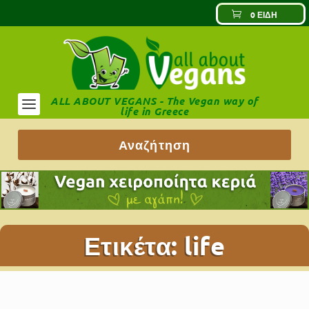
0 ΕΊΔΗ
ALL ABOUT VEGANS - The Vegan way of
life in Greece
Ετικέτα:
life