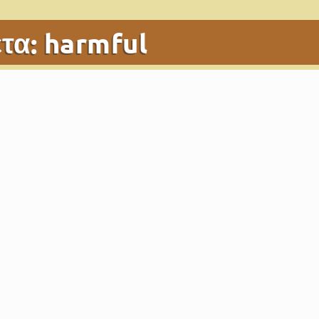
έτα:
harmful