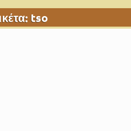
ικέτα:
tso