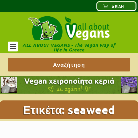
0 ΕΊΔΗ
ALL ABOUT VEGANS - The Vegan way of
life in Greece
Ετικέτα:
seaweed