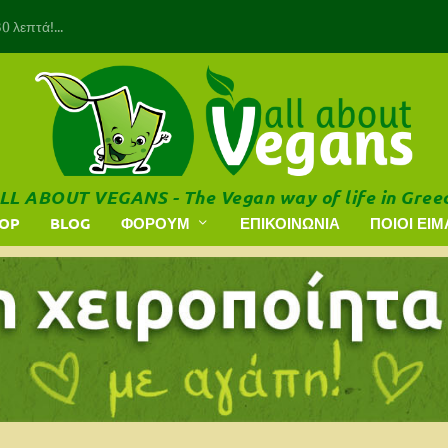
 λεπτά!...
LL ABOUT VEGANS - The Vegan way of life in Gree
HOP
BLOG
ΦΟΡΟΥΜ
ΕΠΙΚΟΙΝΩΝΙΑ
ΠΟΙΟΙ ΕΙΜ