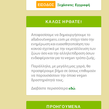
Ξεχάσατε;
Εγγραφή
ΚΑΛΩΣ ΗΡΘΑΤΕ!
Αποφασίσαμε να δημιουργήσουμε το
allaboutvegans.com με στόχο τόσο την
ενημέρωση και ευαισθητοποίηση του
κοινού σχετικά με την εκμετάλλευση των
ζώων όσο και την αλληλεπίδραση όσων
ενδιαφέρονται για το vegan τρόπο ζωής.
Παράλληλα, με μεγάλη μας χαρά, θα
προσφέρουμε βήμα σε όσους επιθυμούν
να παρουσιάσουν την όποια vegan
δραστηριότητά τους.
Διαβάστε περισσότερα
.
εδώ
ΠΡΟΗΓΟΥΜΕΝΑ