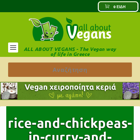
0 ΕΊΔΗ
ALL ABOUT VEGANS - The Vegan way
of life in Greece
rice-and-chickpeas-
in-curry-and-