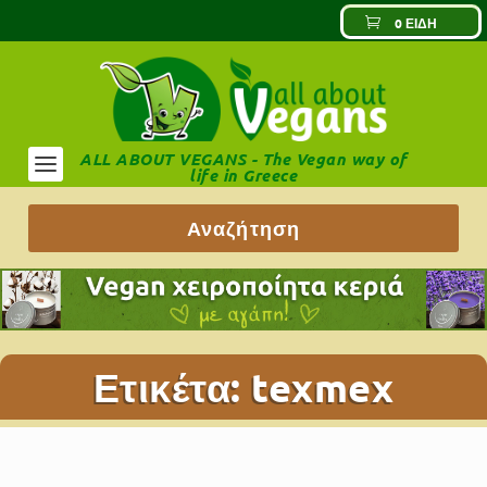
0 ΕΊΔΗ
ALL ABOUT VEGANS - The Vegan way of
life in Greece
Ετικέτα:
texmex