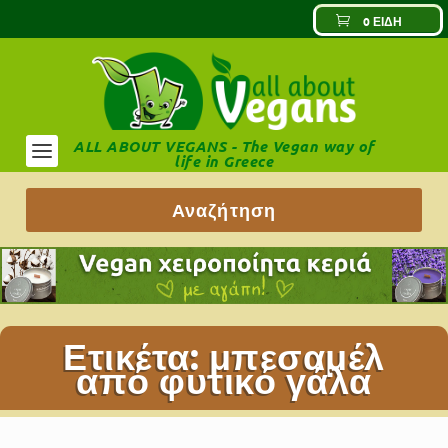
0 ΕΊΔΗ
ALL ABOUT VEGANS - The Vegan way of
life in Greece
Ετικέτα:
μπεσαμέλ
από φυτικό γάλα