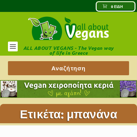
0 ΕΊΔΗ
ALL ABOUT VEGANS - The Vegan way
of life in Greece
Ετικέτα:
μπανάνα