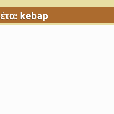
κέτα:
kebap
νιτάρια (βίγκαν)
αρ 16, 2021
|
Food
,
Main Dishes
,
Recipes
|
0
|
 κεμπάπ με άρωμα Ανατολής, είτε ακολουθείτε χορτοφαγική δι
ακές
αρ 20, 2020
|
Food
,
Main Dishes
,
Recipes
|
10
|